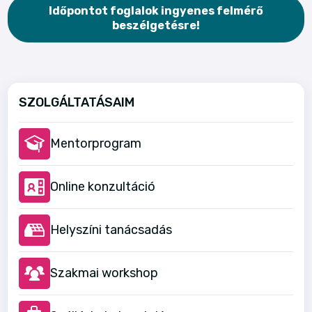
Időpontot foglalok ingyenes felmérő
beszélgetésre!
SZOLGÁLTATÁSAIM
Mentorprogram
Online konzultáció
Helyszíni tanácsadás
Szakmai workshop