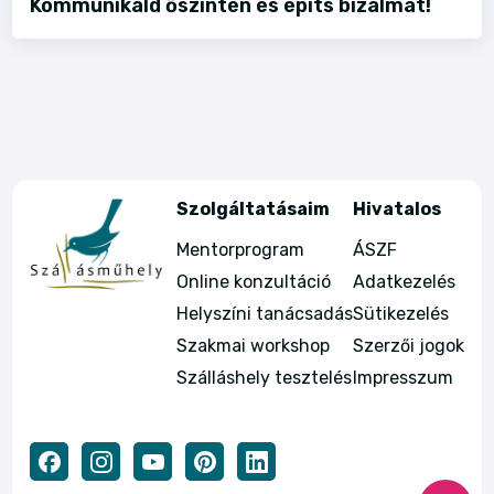
Kommunikáld őszintén és építs bizalmat!
Szolgáltatásaim
Hivatalos
Mentorprogram
ÁSZF
Online konzultáció
Adatkezelés
Helyszíni tanácsadás
Sütikezelés
Szakmai workshop
Szerzői jogok
Szálláshely tesztelés
Impresszum