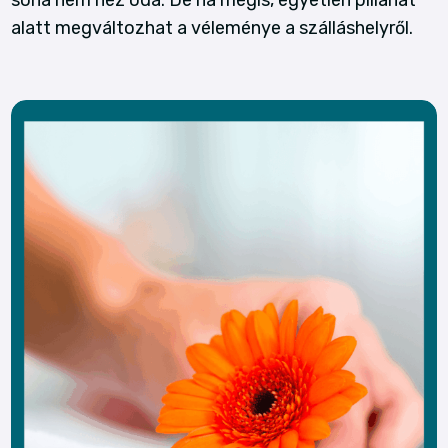
soha nem néz oda. De ha mégis, egyetlen pillanat
alatt megváltozhat a véleménye a szálláshelyről.