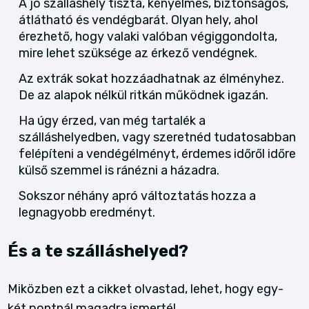
A jó szálláshely tiszta, kényelmes, biztonságos,
átlátható és vendégbarát. Olyan hely, ahol
érezhető, hogy valaki valóban végiggondolta,
mire lehet szüksége az érkező vendégnek.
Az extrák sokat hozzáadhatnak az élményhez.
De az alapok nélkül ritkán működnek igazán.
Ha úgy érzed, van még tartalék a
szálláshelyedben, vagy szeretnéd tudatosabban
felépíteni a vendégélményt, érdemes időről időre
külső szemmel is ránézni a házadra.
Sokszor néhány apró változtatás hozza a
legnagyobb eredményt.
És a te szálláshelyed?
Miközben ezt a cikket olvastad, lehet, hogy egy-
két pontnál magadra ismertél.