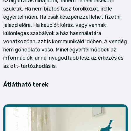
szolgáltatás hibájából, hanem félreértésekből
születik. Ha nem biztosítasz törölközőt, írd le
egyértelműen. Ha csak készpénzzel lehet fizetni,
jelezd előre. Ha kauciót kérsz, vagy vannak
különleges szabályok a ház használatára
vonatkozóan, azt is kommunikáld időben. A vendég
nem gondolatolvasó. Minél egyértelműbbek az
információk, annál nyugodtabb lesz az érkezés és
az ott-tartózkodás is.
Átlátható terek